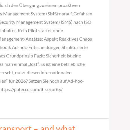
t durch den Übergang zu einem proaktiven
fety Management System (SMS) darauf, Gefahren
ion Security Management System (ISMS) nach ISO
inhaltet. Kein Pilot startet ohne
er Management-Ansätze: Aspekt Reaktives Chaos
thodik Ad-hoc-Entscheidungen Strukturierte
 Grundprinzip Fazit: Sicherheit ist eine
an einmal „löst“. Es ist eine betriebliche
rrscht, nutzt diesen internationalen
lan“ für 2026? Setzen Sie noch auf Ad-hoc-
https://patecco.com/it-security/
transport – and what