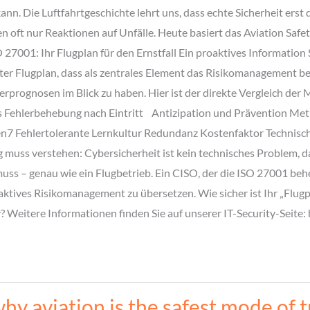
ann. Die Luftfahrtgeschichte lehrt uns, dass echte Sicherheit ers
n oft nur Reaktionen auf Unfälle. Heute basiert das Aviation Sa
 ISO 27001: Ihr Flugplan für den Ernstfall Ein proaktives Informat
erter Flugplan, dass als zentrales Element das Risikomanagement be
erprognosen im Blick zu haben. Hier ist der direkte Vergleich d
kus Fehlerbehebung nach Eintritt Antizipation und Prävention Me
7 Fehlertolerante Lernkultur Redundanz Kostenfaktor Technisches
s verstehen: Cybersicherheit ist kein technisches Problem, das m
muss – genau wie ein Flugbetrieb. Ein CISO, der die ISO 27001 behe
ktives Risikomanagement zu übersetzen. Wie sicher ist Ihr „Flugp
 Weitere Informationen finden Sie auf unserer IT-Security-Seite: 
hy aviation is the safest mode of 