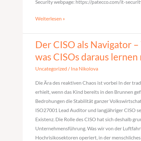
Security webpage: https://patecco.com/it-securit
Weiterlesen »
Der CISO als Navigator – 
Der
CISO
was CISOs daraus lernen
als
Uncategorized
/
Ina Nikolova
Navigator
–
Die Ära des reaktiven Chaos ist vorbei In der tra
Warum
erhielt, wenn das Kind bereits in den Brunnen gef
die
Bedrohungen die Stabilität ganzer Volkswirtschaf
Luftfahrt
ISO27001 Lead Auditor und langjähriger CISO seh
das
Existenz. Die Rolle des CISO hat sich deshalb gr
sicherste
Unternehmensführung. Was wir von der Luftfahrt l
Verkehrsmittel
Hochrisikosektoren operiert, in der menschliche