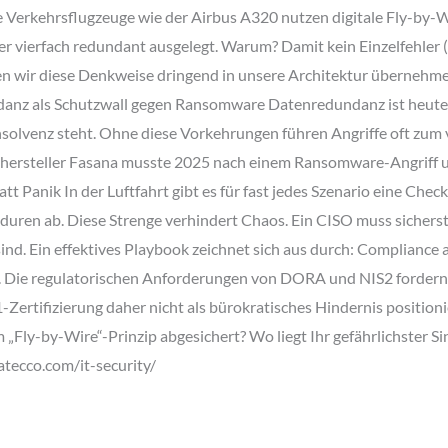
Verkehrsflugzeuge wie der Airbus A320 nutzen digitale Fly-by-W
r vierfach redundant ausgelegt. Warum? Damit kein Einzelfehler (S
sen wir diese Denkweise dringend in unsere Architektur übernehm
undanz als Schutzwall gegen Ransomware Datenredundanz ist heute w
solvenz steht. Ohne diese Vorkehrungen führen Angriffe oft zum vol
nhersteller Fasana musste 2025 nach einem Ransomware-Angriff u
 Panik In der Luftfahrt gibt es für fast jedes Szenario eine Checkli
eduren ab. Diese Strenge verhindert Chaos. Ein CISO muss sichers
sind. Ein effektives Playbook zeichnet sich aus durch: Complianc
. Die regulatorischen Anforderungen von DORA und NIS2 fordern 
Zertifizierung daher nicht als bürokratisches Hindernis positionier
 „Fly-by-Wire“-Prinzip abgesichert? Wo liegt Ihr gefährlichster Si
patecco.com/it-security/