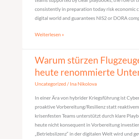
a
consistently in preparation today risk economic c
single
digital world and guarantees NIS2 or DORA compli
ransomware
attack
Weiterlesen »
can
drive
Warum stürzen Flugzeuge 
Warum
renowned
stürzen
companies
heute renommierte Untern
Flugzeuge
into
Uncategorized
/
Ina Nikolova
so
insolvency
selten
today?
In einer Ära von hybrider Kriegsführung ist Cyb
ab,
proaktive Vorbereitung/Resilienz statt reaktiv
während
krisenfesten Teams unterstützt durch klare Pla
ein
heute nicht konsequent in Vorbereitung investie
einziger
„Betriebslizenz“ in der digitalen Welt wird und 