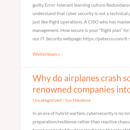
CISOs
guilty Error-tolerant learning culture Redundan
need
understand that cyber security is not a technical 
to
just like flight operations. A CISO who has maste
learn
management. How secure is your “flight plan” for 2
from
our IT-Security webpage: https://patecco.com/it-
this?
Weiterlesen »
Why do airplanes crash so
Why
do
renowned companies into
airplanes
Uncategorized
/
Ina Nikolova
crash
so
In an era of hybrid warfare, cybersecurity is no l
rarely,
preparation/resilience rather than reactive chaos
while
teams supported by clear playbooks, the role of 