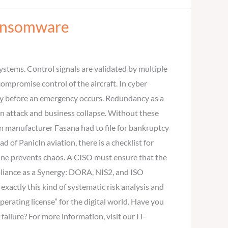
Ransomware
ystems. Control signals are validated by multiple
ompromise control of the aircraft. In cyber
ncy before an emergency occurs. Redundancy as a
n attack and business collapse. Without these
in manufacturer Fasana had to file for bankruptcy
 of PanicIn aviation, there is a checklist for
pline prevents chaos. A CISO must ensure that the
pliance as a Synergy: DORA, NIS2, and ISO
ctly this kind of systematic risk analysis and
perating license” for the digital world. Have you
failure? For more information, visit our IT-