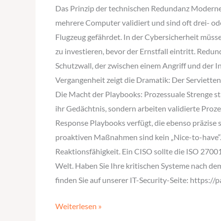
Luxus,
Das Prinzip der technischen Redundanz Moderne 
sondern
mehrere Computer validiert und sind oft drei- ode
Ihre
Flugzeug gefährdet. In der Cybersicherheit müs
Überlebensversicherung
zu investieren, bevor der Ernstfall eintritt. Red
gegen
Schutzwall, der zwischen einem Angriff und der In
Ransomware
Vergangenheit zeigt die Dramatik: Der Serviette
Die Macht der Playbooks: Prozessuale Strenge statt
ihr Gedächtnis, sondern arbeiten validierte Proz
Response Playbooks verfügt, die ebenso präzise 
proaktiven Maßnahmen sind kein „Nice-to-have“
Reaktionsfähigkeit. Ein CISO sollte die ISO 27001-
Welt. Haben Sie Ihre kritischen Systeme nach dem
finden Sie auf unserer IT-Security-Seite: https://
Weiterlesen »