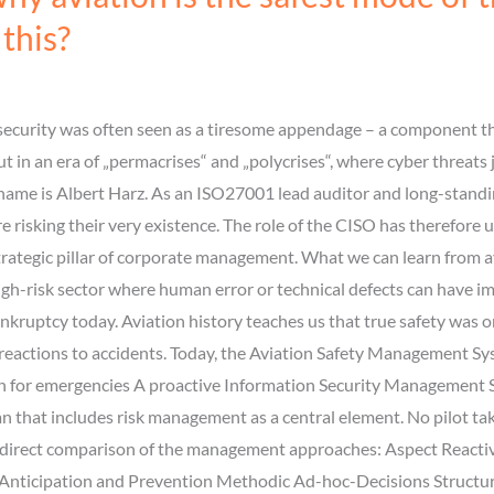
this?
IT, security was often seen as a tiresome appendage – a component
ut in an era of „permacrises“ and „polycrises“, where cyber threats 
 name is Albert Harz. As an ISO27001 lead auditor and long-standi
re risking their very existence. The role of the CISO has therefo
trategic pillar of corporate management. What we can learn from a
 high-risk sector where human error or technical defects can have
kruptcy today. Aviation history teaches us that true safety was on
 reactions to accidents. Today, the Aviation Safety Management Sy
plan for emergencies A proactive Information Security Management
an that includes risk management as a central element. No pilot tak
a direct comparison of the management approaches: Aspect Reactive
Anticipation and Prevention Methodic Ad-hoc-Decisions Structur