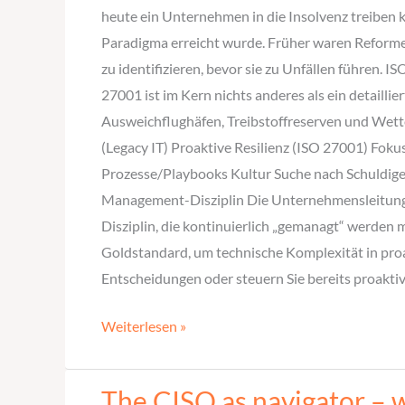
ist
heute ein Unternehmen in die Insolvenz treiben k
–
Paradigma erreicht wurde. Früher waren Reforme
und
zu identifizieren, bevor sie zu Unfällen führen.
was
27001 ist im Kern nichts anderes als ein detailli
CISOs
Ausweichflughäfen, Treibstoffreserven und Wett
daraus
(Legacy IT) Proaktive Resilienz (ISO 27001) Fo
lernen
Prozesse/Playbooks Kultur Suche nach Schuldigen
müssen.
Management-Disziplin Die Unternehmensleitung mus
Disziplin, die kontinuierlich „gemanagt“ werden 
Goldstandard, um technische Komplexität in proa
Entscheidungen oder steuern Sie bereits proaktiv?
Weiterlesen »
The CISO as navigator – w
The