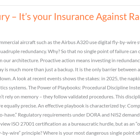
ry – It’s your Insurance Against 
ercial aircraft such as the Airbus A320 use digital fly-by-wire s
uadruple redundancy. Why? So that no single point of failure can c
 in our architecture. Proactive action means investing in redunda
is much more than just a backup. It is the only barrier between a
down. A look at recent events shows the stakes: in 2025, the napk
stics systems. The Power of Playbooks: Procedural Discipline Instead
n’t rely on memory – they follow validated procedures. This disci
 equally precise. An effective playbook is characterized by: Com
o-have.” Regulatory requirements under DORA and NIS2 demand exa
iew ISO 27001 certification as a bureaucratic hurdle, but as an “o
y-by-wire” principle? Where is your most dangerous single point of 