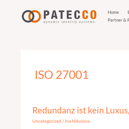
Zum
Inhalt
Home
Partner & 
springen
ISO 27001
Redundanz ist kein Luxu
Redundanz
ist
Uncategorized
/
Ina Nikolova
kein