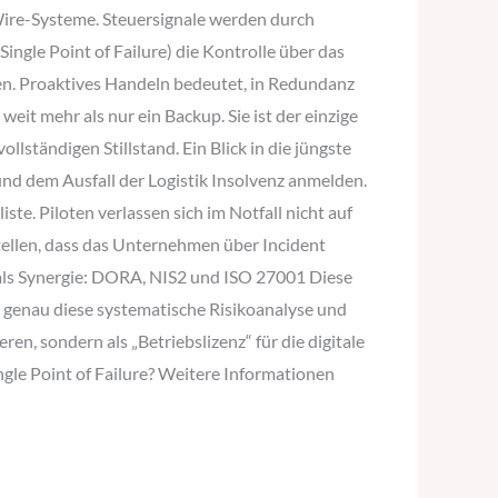
ire-Systeme. Steuersignale werden durch
ingle Point of Failure) die Kontrolle über das
en. Proaktives Handeln bedeutet, in Redundanz
eit mehr als nur ein Backup. Sie ist der einzige
lständigen Stillstand. Ein Blick in die jüngste
nd dem Ausfall der Logistik Insolvenz anmelden.
ste. Piloten verlassen sich im Notfall nicht auf
tellen, dass das Unternehmen über Incident
e als Synergie: DORA, NIS2 und ISO 27001 Diese
genau diese systematische Risikoanalyse und
en, sondern als „Betriebslizenz“ für die digitale
ngle Point of Failure? Weitere Informationen