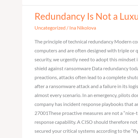
Redundancy Is Not a Luxu
Redundancy
Is
Uncategorized
/
Ina Nikolova
Not
a
The principle of technical redundancy Modern comm
Luxury
computers and are often designed with triple or q
–
security, we urgently need to adopt this mindset
It’s
shield against ransomware Data redundancy today 
your
preactions, attacks often lead to a complete shut
Insurance
after a ransomware attack and a failure in its logi
Against
almost every scenario. In an emergency, pilots do
Ransomware
company has incident response playbooks that are
27001These proactive measures are not a “nice-t
response capability. A CISO should therefore not v
secured your critical systems according to the “fl