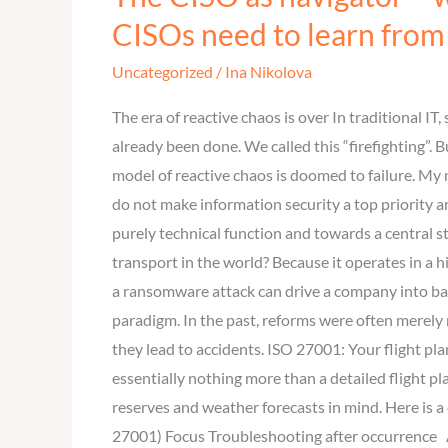
CISO
CISOs need to learn from 
as
Uncategorized
/
Ina Nikolova
navigator
–
The era of reactive chaos is over In traditional 
why
already been done. We called this “firefighting”. B
aviation
model of reactive chaos is doomed to failure. My
is
do not make information security a top priority a
the
purely technical function and towards a central s
safest
transport in the world? Because it operates in a
mode
a ransomware attack can drive a company into ban
of
paradigm. In the past, reforms were often merely
transport
they lead to accidents. ISO 27001: Your flight 
–
essentially nothing more than a detailed flight pl
and
reserves and weather forecasts in mind. Here is 
what
27001) Focus Troubleshooting after occurrence 