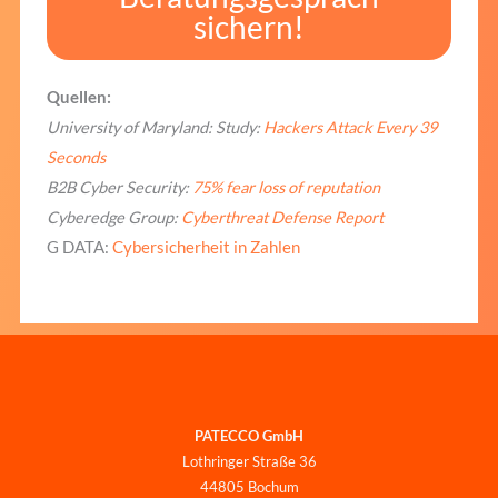
sichern!
Quellen:
University of Maryland: Study:
Hackers Attack Every 39
Seconds
B2B Cyber Security:
75% fear loss of reputation
Cyberedge Group:
Cyberthreat Defense Report
G DATA:
Cybersicherheit in Zahlen
PATECCO GmbH
Lothringer Straße 36
44805 Bochum