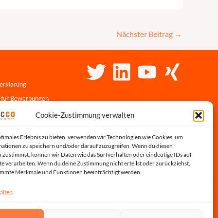
Nächster Beitrag
→
erklärung
 für Bewerbungen
linie
Cookie-Zustimmung verwalten
r-Portal
ptimales Erlebnis zu bieten, verwenden wir Technologien wie Cookies, um
s
ationen zu speichern und/oder darauf zuzugreifen. Wenn du diesen
 zustimmst, können wir Daten wie das Surfverhalten oder eindeutige IDs auf
te verarbeiten. Wenn du deine Zustimmung nicht erteilst oder zurückziehst,
immte Merkmale und Funktionen beeinträchtigt werden.
alten