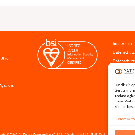
Impressum
Datenschutz
 Blvd.
Datenschutz
Cookie-Richt
Hinweisgebe
Um dir ein o
s. r. o.
Systemstatu
Geräteinform
Technologien
dieser Websi
können best
Dienste verw
ight © 2026, All Rights Reserved by PATECCO GmbH | UST.ID: DE815048353