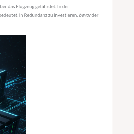
über das Flugzeug gefährdet. In der
edeutet, in Redundanz zu investieren,
bevor
der