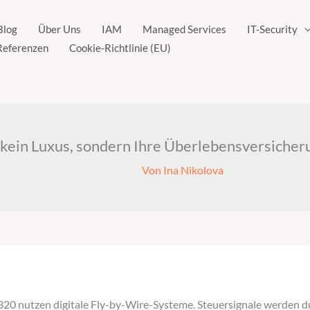
Blog
Über Uns
IAM
Managed Services
IT-Security
Referenzen
Cookie-Richtlinie (EU)
 kein Luxus, sondern Ihre Überlebensversich
Von
Ina Nikolova
20 nutzen digitale Fly-by-Wire-Systeme. Steuersignale werden du