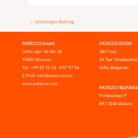
←
Vorheriger Beitrag
PATECCO GmbH
PATECCO EOOD
Lothringer Straße 36
5th Floor
44805 Bochum
14 Tsar Osvoboditel
Tel.: +49 (0) 23 23 - 9 87 97 96
Sofia, Bulgarien
E-Mail: info@patecco.com
www.patecco.com
PATECCO SLOVAKIA, 
Pri lesostepi 9
841 10 Bratislava
Copyr