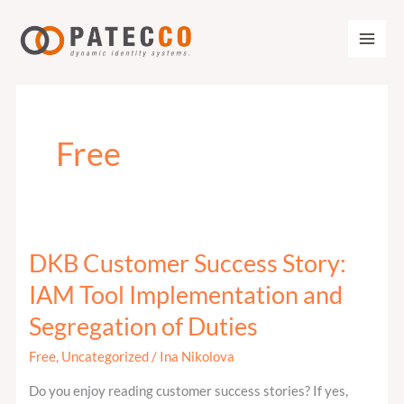
Zum
Inhalt
springen
Free
DKB Customer Success Story:
DKB
Customer
IAM Tool Implementation and
Success
Segregation of Duties
Story:
IAM
Free
,
Uncategorized
/
Ina Nikolova
Tool
Do you enjoy reading customer success stories? If yes,