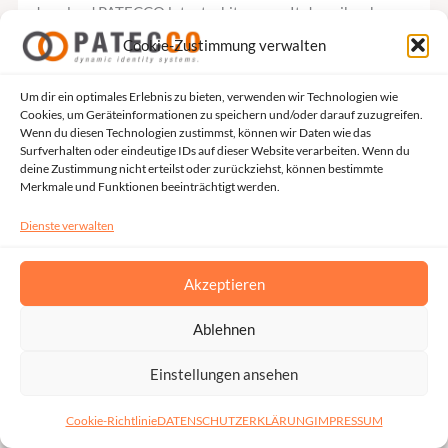
Implementation
download PATECCO latest whitepaper. It describes how a
and
renowned German banking institution overcomes a
Cookie-Zustimmung verwalten
Segregation
number of security challenges by means of unique
of
combination of strategies, methods, and integration of an
Um dir ein optimales Erlebnis zu bieten, verwenden wir Technologien wie
Duties
Cookies, um Geräteinformationen zu speichern und/oder darauf zuzugreifen.
IAM tool, coupled with robust segregation of duties
Wenn du diesen Technologien zustimmst, können wir Daten wie das
practices. This customer success story serves as a good
Surfverhalten oder eindeutige IDs auf dieser Website verarbeiten. Wenn du
deine Zustimmung nicht erteilst oder zurückziehst, können bestimmte
example and as an inspiration for the financial companies
Merkmale und Funktionen beeinträchtigt werden.
to be more active, to be alert and to be more responsible in
Dienste verwalten
providing security, efficiency, and compliance in the
dynamic landscape of the banking industry. Click on the
image and download the document:
Akzeptieren
Ablehnen
Weiterlesen »
Einstellungen ansehen
Cookie-Richtlinie
DATENSCHUTZERKLÄRUNG
IMPRESSUM