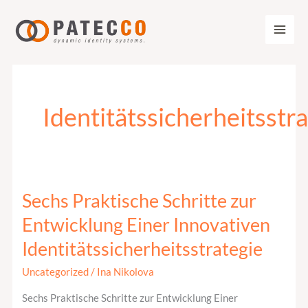
Zum
Inhalt
springen
Identitätssicherheitsstr
Sechs Praktische Schritte zur
Sechs
Praktische
Entwicklung Einer Innovativen
Schritte
Identitätssicherheitsstrategie
zur
Entwicklung
Uncategorized
/
Ina Nikolova
Einer
Sechs Praktische Schritte zur Entwicklung Einer