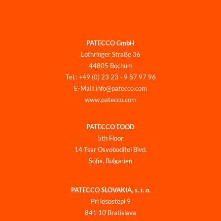
PATECCO GmbH
Lothringer Straße 36
44805 Bochum
Tel.: +49 (0) 23 23 - 9 87 97 96
E-Mail: info@patecco.com
www.patecco.com
PATECCO EOOD
5th Floor
14 Tsar Osvoboditel Blvd.
Sofia, Bulgarien
PATECCO SLOVAKIA, s. r. o.
Pri lesostepi 9
841 10 Bratislava