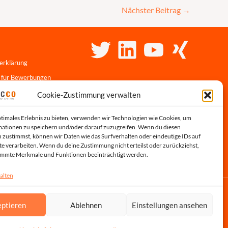
Nächster Beitrag
→
erklärung
 für Bewerbungen
linie
Cookie-Zustimmung verwalten
r-Portal
ptimales Erlebnis zu bieten, verwenden wir Technologien wie Cookies, um
s
ationen zu speichern und/oder darauf zuzugreifen. Wenn du diesen
 zustimmst, können wir Daten wie das Surfverhalten oder eindeutige IDs auf
te verarbeiten. Wenn du deine Zustimmung nicht erteilst oder zurückziehst,
immte Merkmale und Funktionen beeinträchtigt werden.
alten
ptieren
Ablehnen
Einstellungen ansehen