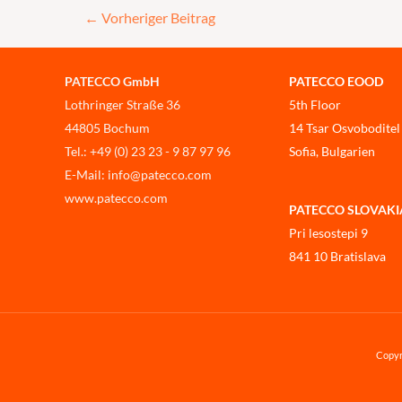
←
Vorheriger Beitrag
PATECCO GmbH
PATECCO EOOD
Lothringer Straße 36
5th Floor
44805 Bochum
14 Tsar Osvoboditel
Tel.: +49 (0) 23 23 - 9 87 97 96
Sofia, Bulgarien
E-Mail: info@patecco.com
www.patecco.com
PATECCO SLOVAKIA, 
Pri lesostepi 9
841 10 Bratislava
Copyr