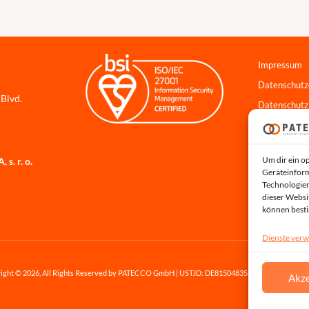
Impressum
Datenschutz
 Blvd.
Datenschutz
Cookie-Richt
Hinweisgebe
Um dir ein o
s. r. o.
Systemstatu
Geräteinform
Technologien
dieser Websi
können best
Dienste verw
ight © 2026, All Rights Reserved by PATECCO GmbH | UST.ID: DE815048353
Akze