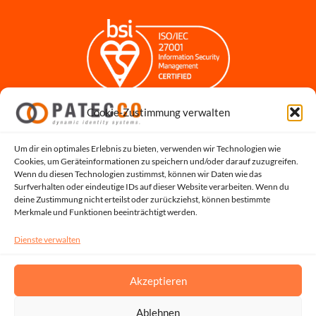
Cookie-Zustimmung verwalten
Impressum
Datenschutzerklärung
Datenschutz für Bewerbungen
Um dir ein optimales Erlebnis zu bieten, verwenden wir Technologien wie
Cookies, um Geräteinformationen zu speichern und/oder darauf zuzugreifen.
Cookie-Richtlinie
Wenn du diesen Technologien zustimmst, können wir Daten wie das
Hinweisgeber-Portal
Surfverhalten oder eindeutige IDs auf dieser Website verarbeiten. Wenn du
deine Zustimmung nicht erteilst oder zurückziehst, können bestimmte
Systemstatus
Merkmale und Funktionen beeinträchtigt werden.
Dienste verwalten
Akzeptieren
Ablehnen