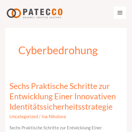
Zum
Inhalt
springen
Cyberbedrohung
Sechs Praktische Schritte zur
Sechs
Praktische
Entwicklung Einer Innovativen
Schritte
Identitätssicherheitsstrategie
zur
Entwicklung
Uncategorized
/
Ina Nikolova
Einer
Sechs Praktische Schritte zur Entwicklung Einer