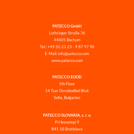
PATECCO GmbH
Lothringer Straße 36
44805 Bochum
Tel.: +49 (0) 23 23 - 9 87 97 96
E-Mail: info@patecco.com
www.patecco.com
PATECCO EOOD
5th Floor
14 Tsar Osvoboditel Blvd.
Sofia, Bulgarien
PATECCO SLOVAKIA, s. r. o.
Pri lesostepi 9
841 10 Bratislava