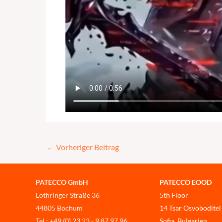
←
Vorheriger Beitrag
PATECCO GmbH
PATECCO EOOD
Lothringer Straße 36
5th Floor
44805 Bochum
14 Tsar Osvoboditel
Tel.: +49 (0) 23 23 - 9 87 97 96
Sofia, Bulgarien