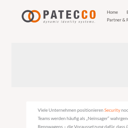
Zum
Inhalt
Home
Partner & 
springen
Viele Unternehmen positionieren
Security
noc
Teams werden häufig als „Neinsager“ wahrgenom
Rennwagens – die Voraussetzung dafür, dass 