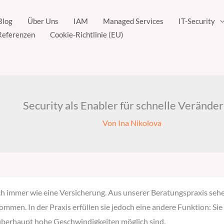
Blog
Über Uns
IAM
Managed Services
IT-Security
Referenzen
Cookie-Richtlinie (EU)
Security als Enabler für schnelle Verände
Von
Ina Nikolova
h immer wie eine Versicherung. Aus unserer Beratungspraxis sehen
men. In der Praxis erfüllen sie jedoch eine andere Funktion: Sie
überhaupt hohe Geschwindigkeiten möglich sind.