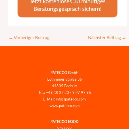
←
Vorheriger Beitrag
Nächster Beitrag
→
PATECCO GmbH
Lothringer Straße 36
44805 Bochum
Tel.: +49 (0) 23 23 - 9 87 97 96
E-Mail: info@patecco.com
www.patecco.com
PATECCO EOOD
5th Floor