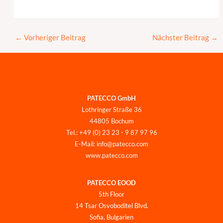
←
Vorheriger Beitrag
Nächster Beitrag
→
PATECCO GmbH
Lothringer Straße 36
44805 Bochum
Tel.: +49 (0) 23 23 - 9 87 97 96
E-Mail: info@patecco.com
www.patecco.com
PATECCO EOOD
5th Floor
14 Tsar Osvoboditel Blvd.
Sofia, Bulgarien