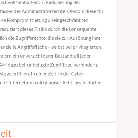
chvollziehbarkeit. 7. Reduzierung der
mfassender Administratorrechte. Obwohl diese für
da eine Kompromittierung uneingeschränkten
eduziert dieses Risiko durch die konsequente
h die Zugriffsrechte, die sie zur Ausübung ihrer
ielle Angriffsfläche – selbst bei privilegierten
ndern ein unverzichtbarer Bestandteil jeder
AM dazu bei, unbefugte Zugriffe zu verhindern,
 zu erfüllen. In einer Zeit, in der Cyber-
 den Unternehmen nicht außer Acht lassen dürfen.
eit