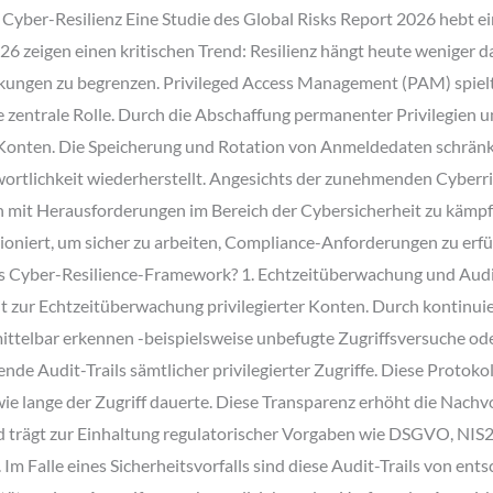
Cyber-Resilienz Eine Studie des Global Risks Report 2026 hebt e
 zeigen einen kritischen Trend: Resilienz hängt heute weniger da
kungen zu begrenzen. Privileged Access Management (PAM) spielt d
zentrale Rolle. Durch die Abschaffung permanenter Privilegien 
Konten. Die Speicherung und Rotation von Anmeldedaten schränkt
ortlichkeit wiederherstellt. Angesichts der zunehmenden Cyberri
ich mit Herausforderungen im Bereich der Cybersicherheit zu kämp
itioniert, um sicher zu arbeiten, Compliance-Anforderungen zu erf
 Cyber-Resilience-Framework? 1. Echtzeitüberwachung und Audit-T
it zur Echtzeitüberwachung privilegierter Konten. Durch kontin
ttelbar erkennen -beispielsweise unbefugte Zugriffsversuche ode
 Audit-Trails sämtlicher privilegierter Zugriffe. Diese Protokol
e lange der Zugriff dauerte. Diese Transparenz erhöht die Nachvol
d trägt zur Einhaltung regulatorischer Vorgaben wie DSGVO, NIS
m Falle eines Sicherheitsvorfalls sind diese Audit-Trails von ent