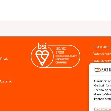
Impressum
Datenschutz
 Blvd.
Datenschutz
Cookie-Richt
Hinweisgebe
Um dir ein o
s. r. o.
Systemstatu
Geräteinform
Technologien
dieser Websi
können best
Dienste verw