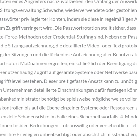
tivitäten eines Angreifers nachzuvollziehen, den Umfang der Auswi
Sitzungsverwaltung Schwache, wiederverwendete oder gestohlen
asswörter privilegierter Konten, indem sie diese in regelmäßige
Zugriff verringert wird. Die Passwortrotation stellt sicher, dass 
Brute-Force-Methoden oder Credential-Stuffing sind. Neben der 
ie Sitzungsaufzeichnung, die detaillierte Video- oder Textprotoko
g der Sitzungen und die lückenlose Aufzeichnung aller Benutzera
f sofort Maßnahmen ergreifen, einschließlich der Beendigung der 
n Benutzer häufig Zugriff auf gesamte Systeme oder Netzwerke bas
griffslevel bestehen. Dieser breit gefasste Ansatz kann zu unnöt
nen Unternehmen detaillierte Einschränkungen dafür festlegen kö
enbankadministrator benötigt beispielsweise möglicherweise vollen
skontrollen bis auf die Ebene einzelner Systeme oder Ressourcen s
nzielle Schadensrisiko im Falle eines Sicherheitsvorfalls. 4. M
können Insider-Bedrohungen – ob böswillig oder versehentlich – e
nnen ihre Privilegien unbeabsichtigt oder absichtlich missbrauchen