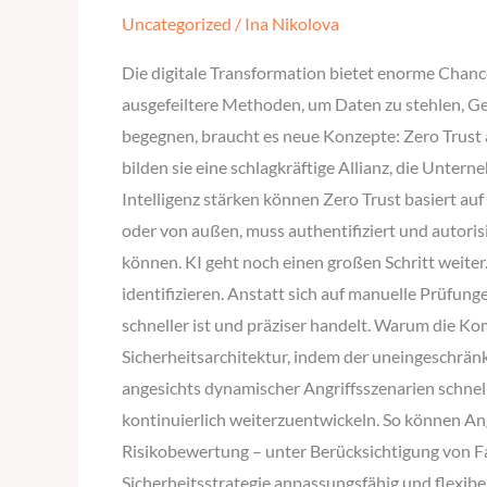
Trust
Uncategorized
/
Ina Nikolova
und
KI
Die digitale Transformation bietet enorme Chanc
–
ausgefeiltere Methoden, um Daten zu stehlen, G
Der
begegnen, braucht es neue Konzepte: Zero Trust a
Nächste
bilden sie eine schlagkräftige Allianz, die Unt
Schritt
Intelligenz stärken können Zero Trust basiert auf
in
oder von außen, muss authentifiziert und autori
der
können. KI geht noch einen großen Schritt weite
Cybersicherheit
identifizieren. Anstatt sich auf manuelle Prüfun
schneller ist und präziser handelt. Warum die Ko
Sicherheitsarchitektur, indem der uneingeschränkt
angesichts dynamischer Angriffsszenarien schnell
kontinuierlich weiterzuentwickeln. So können Ang
Risikobewertung – unter Berücksichtigung von F
Sicherheitsstrategie anpassungsfähig und flexib