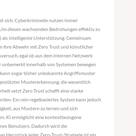
it sich. Cyberkriminelle nutzen immer
. Um diesen wachsenden Bedrohungen effektiv zu
I) als intelligente Unterstützung. Gemeinsam
n ihre Abwehr mit Zero Trust und künstlicher
ffsversuch, egal ob aus dem internen Netzwerk
eifer unbemerkt innerhalb von Systemen bewegen
d kann sogar bisher unbekannte Angriffsmuster
 gestützter Mustererkennung, die wesentlich
eit setzt Zero Trust schafft eine starke
erden. Ein rein regelbasiertes System kann jedoch
gkeit, aus Mustern zu lernen und sich
den. KI ermöglicht eine kontextbezogene
nes Benutzers. Dadurch wird die
s Herzstück jeder Zero-Trust-Strategie ist ein