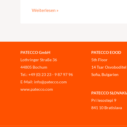
Weiterlesen »
PATECCO GmbH
PATECCO EOOD
Lothringer Straße 36
5th Floor
44805 Bochum
14 Tsar Osvoboditel
Tel.: +49 (0) 23 23 - 9 87 97 96
Sofia, Bulgarien
E-Mail: info@patecco.com
www.patecco.com
PATECCO SLOVAKIA, 
Pri lesostepi 9
841 10 Bratislava