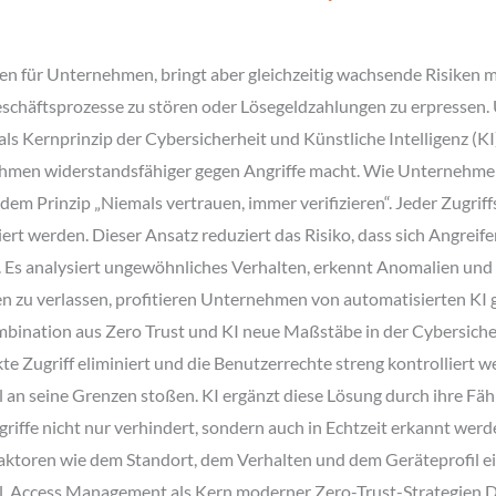
en für Unternehmen, bringt aber gleichzeitig wachsende Risiken m
eschäftsprozesse zu stören oder Lösegeldzahlungen zu erpressen
ls Kernprinzip der Cybersicherheit und Künstliche Intelligenz (K
ernehmen widerstandsfähiger gegen Angriffe macht. Wie Unternehme
 dem Prinzip „Niemals vertrauen, immer verifizieren“. Jeder Zugri
siert werden. Dieser Ansatz reduziert das Risiko, dass sich Angr
r. Es analysiert ungewöhnliches Verhalten, erkennt Anomalien un
gen zu verlassen, profitieren Unternehmen von automatisierten KI
mbination aus Zero Trust und KI neue Maßstäbe in der Cybersicherh
e Zugriff eliminiert und die Benutzerrechte streng kontrolliert w
 an seine Grenzen stoßen. KI ergänzt diese Lösung durch ihre Fähi
riffe nicht nur verhindert, sondern auch in Echtzeit erkannt wer
aktoren wie dem Standort, dem Verhalten und dem Geräteprofil ei
el. Access Management als Kern moderner Zero-Trust-Strategien Da