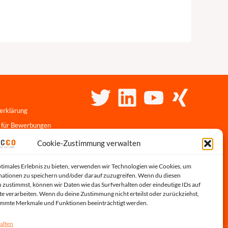
erklärung
 für Bewerbungen
linie
Cookie-Zustimmung verwalten
r-Portal
ptimales Erlebnis zu bieten, verwenden wir Technologien wie Cookies, um
s
ationen zu speichern und/oder darauf zuzugreifen. Wenn du diesen
 zustimmst, können wir Daten wie das Surfverhalten oder eindeutige IDs auf
te verarbeiten. Wenn du deine Zustimmung nicht erteilst oder zurückziehst,
immte Merkmale und Funktionen beeinträchtigt werden.
alten