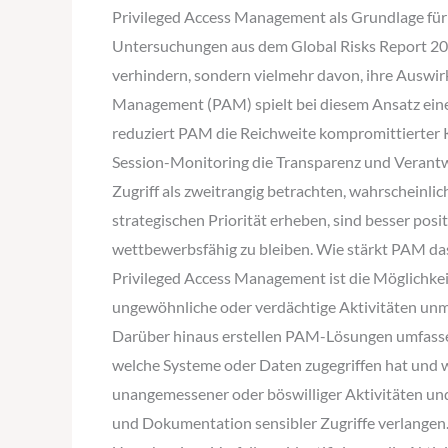
eine
Privileged Access Management als Grundlage für 
der
Untersuchungen aus dem Global Risks Report 2026
besten
verhindern, sondern vielmehr davon, ihre Auswir
Lösungen
Management (PAM) spielt bei diesem Ansatz eine 
zur
reduziert PAM die Reichweite kompromittierter 
Verbesserung
Session-Monitoring die Transparenz und Verantw
der
Zugriff als zweitrangig betrachten, wahrscheinl
Cyber-
strategischen Priorität erheben, sind besser pos
Resilienz?
wettbewerbsfähig zu bleiben. Wie stärkt PAM das
Privileged Access Management ist die Möglichke
ungewöhnliche oder verdächtige Aktivitäten unmi
Darüber hinaus erstellen PAM-Lösungen umfassende
welche Systeme oder Daten zugegriffen hat und wi
unangemessener oder böswilliger Aktivitäten un
und Dokumentation sensibler Zugriffe verlangen. I