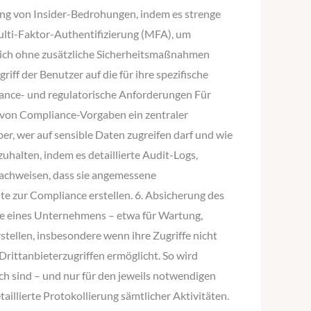
ung von Insider-Bedrohungen, indem es strenge
ulti-Faktor-Authentifizierung (MFA), um
r sich ohne zusätzliche Sicherheitsmaßnahmen
ff der Benutzer auf die für ihre spezifische
liance- und regulatorische Anforderungen Für
 von Compliance-Vorgaben ein zentraler
er, wer auf sensible Daten zugreifen darf und wie
alten, indem es detaillierte Audit-Logs,
achweisen, dass sie angemessene
e zur Compliance erstellen. 6. Absicherung des
teme eines Unternehmens – etwa für Wartung,
tellen, insbesondere wenn ihre Zugriffe nicht
rittanbieterzugriffen ermöglicht. So wird
lich sind – und nur für den jeweils notwendigen
llierte Protokollierung sämtlicher Aktivitäten.