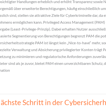
bsichtigter Handlungen erheblich und erhöht Transparenz sowie Na
turgemäß über erweiterte Berechtigungen, häufig einschließlich u
ch sind, stellen sie attraktive Ziele für Cyberkriminelle dar, 
rnehmens ermöglichen kann. Privileged Access Management (PAM) r
be (Least-Privilege-Prinzip). Dabei erhalten Nutzer ausschließlic
asierte Segmentierung von Berechtigungen begrenzt PAM die potenz
rsicherheitsstrategie PAM ist längst kein „Nice-to-have“ mehr, so
ezielte Verwaltung und Absicherung privilegierter Konten trägt P
letzung zu minimieren und regulatorische Anforderungen zuverlässig
eter sind als je zuvor, bietet PAM einen unverzichtbaren Schutz,
mation
ächste Schritt in der Cybersicherh