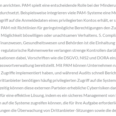
 anrichten. PAM spielt eine entscheidende Rolle bei der Minder
durchsetzt. Beispielsweise integrieren viele PAM-Systeme eine M
Zugriff auf die Anmeldedaten eines privilegierten Kontos erhält, e
AM mit Richtlinien für geringstmögliche Berechtigungen den Zugri
ie Möglichkeit böswilligen oder unachtsamen Verhaltens. 5. Comp
Finanzwesen, Gesundheitswesen und Behörden ist die Einhaltung
le regulatorische Rahmenwerke verlangen strenge Kontrollen darüb
ationen dabei, Vorschriften wie die DSGVO, NIS2 und DORA einzuh
 Passwortverwaltung bereitstellt. Mit PAM können Unternehmen n
Zugriffe implementiert haben, und während Audits schnell Bericht
Drittanbieter benötigen häufig privilegierten Zugriff auf die Sys
itig können diese externen Parteien erhebliche Cyberrisiken dars
ür eine effektive Lösung, indem es ein sicheres Management von D
ch auf die Systeme zugreifen können, die für ihre Aufgabe erforder
en die Überwachung von Drittanbieter-Sitzungen sowie die detai