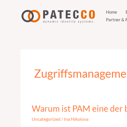
Zum
Inhalt
Home
Partner & 
springen
Zugriffsmanageme
Warum ist PAM eine der 
Warum
ist
Uncategorized
/
Ina Nikolova
PAM