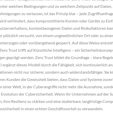
r unter welchen Bedingungen und zu welchem Zeitpunkt auf Daten
hmigungen zu verlassen, ist das Prinzip klar – jede Zugriffsanfrage
rd verhindert, dass kompromittierte Konten oder Geräte zu Einfal
 Nutzerverhaltens, kontextbezogener Daten und Risikofaktoren 
der plötzlich versucht, von einem ungewöhnlichen Ort oder zu ein
nterzogen oder vorübergehend gesperrt. Auf diese Weise entsteht 
Zero Trust trifft auf Künstliche Intelligenz – ein Sicherheitskonze
en geprägt werden. Zero Trust bildet die Grundlage – klare Regeln
ergänzt dieses Modell durch die Fähigkeit, sich kontinuierlich 
tionen nicht nur sicherer, sondern auch widerstandsfähiger. Sie 
hren Kunden die Gewissheit bieten, dass Daten und Systeme zuverl
n einer Welt, in der Cyberangriffe nicht mehr die Ausnahme, sonde
n der Evolution der Cybersicherheit. Wenn Ihr Unternehmen auf de
, Ihre Resilienz zu stärken und eine skalierbare, langfristige Compl
nssicherheit in einen echten Geschäftsvorteil zu verwandeln.