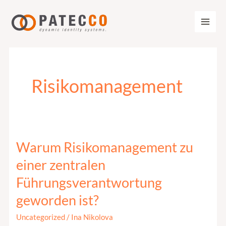
Zum
Inhalt
springen
Risikomanagement
Warum Risikomanagement zu
Warum
Risikomanagement
einer zentralen
zu
Führungsverantwortung
einer
geworden ist?
zentralen
Führungsverantwortung
Uncategorized
/
Ina Nikolova