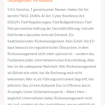
Fundament
Uncategorized
/
Ina Nikolova
jeder
5 EU-Gesetze. 1 gemeinsamer Nenner. Haben Sie ihn
Unternehmensführung
bereits? NIS2. DORA. AI Act. Cyber Resilience Act.
ist?
DSGVO. Fünf Regulierungen. Fünf Bußgeldrisiken. Fünf
Mal persönliche Haftung der Geschäftsführung. Und alle
fünf fordern dasselbe zentrale Element: Ein
funktionierendes Risikomanagement. Kein Zufall. Die EU
baut bewusst ein regulatorisches Ökosystem, in dem
Risikomanagement nicht mehr optional ist – sondern das
Fundament jeder unternehmerischen Entscheidung. Aber
hier ist die unbequeme Wahrheit: Wer Risikomanagement
als Bürokratie sieht, hat die Rechnung noch nicht
bekommen. Wer es als Führungsinstrument begreift, hat
plötzlich: Das ist kein Aufwand. Das ist Effizienz durch
Strategie. Unser Sicherheitsexperte – Albert Harz –
begleitet Unternehmen dabei, Risikomanagement nicht
als Last, sondern als das zu etablieren, was es wirklich ist: