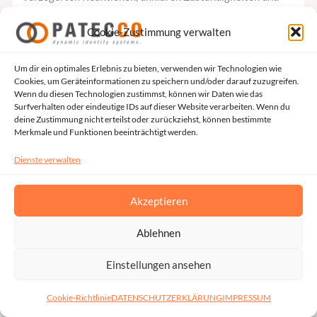
ineffektiver Kommunikation während eines
Cookie-Zustimmung verwalten
Sicherheitsvorfalls. Dies kann zu einer erheblichen
Verlängerung der Betriebsausfallzeiten, zu finanziellen
Um dir ein optimales Erlebnis zu bieten, verwenden wir Technologien wie
Verlusten und zu regulatorischen Konsequenzen führen.
Cookies, um Geräteinformationen zu speichern und/oder darauf zuzugreifen.
Warum ist es so wichtig, bei IT-Audits festgestellte
Wenn du diesen Technologien zustimmst, können wir Daten wie das
Surfverhalten oder eindeutige IDs auf dieser Website verarbeiten. Wenn du
Sicherheitslücken zu schließen? Bei der Behebung von
deine Zustimmung nicht erteilst oder zurückziehst, können bestimmte
Sicherheitslücken, die bei IT-Audits festgestellt wurden,
Merkmale und Funktionen beeinträchtigt werden.
geht es nicht nur darum, das nächste Audit zu bestehen. Es
Dienste verwalten
stärkt direkt die Widerstandsfähigkeit des Unternehmens
gegenüber Cyber-Bedrohungen, verbessert die
Akzeptieren
Betriebsstabilität und schafft Vertrauen bei Kunden,
Partnern und Aufsichtsbehörden. Die proaktive
Ablehnen
Schließung dieser Lücken hilft Unternehmen dabei: • das
Einstellungen ansehen
Risiko und die Auswirkungen von Sicherheitsvorfällen zu
reduzieren • die Einhaltung von regulatorischen und
Cookie-Richtlinie
DATENSCHUTZERKLÄRUNG
IMPRESSUM
branchenbezogenen Standards nachzuweisen • die