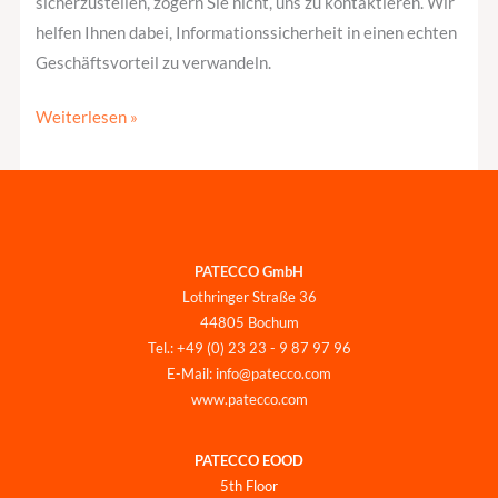
sicherzustellen, zögern Sie nicht, uns zu kontaktieren. Wir
helfen Ihnen dabei, Informationssicherheit in einen echten
Geschäftsvorteil zu verwandeln.
Weiterlesen »
PATECCO GmbH
Lothringer Straße 36
44805 Bochum
Tel.: +49 (0) 23 23 - 9 87 97 96
E-Mail: info@patecco.com
www.patecco.com
PATECCO EOOD
5th Floor