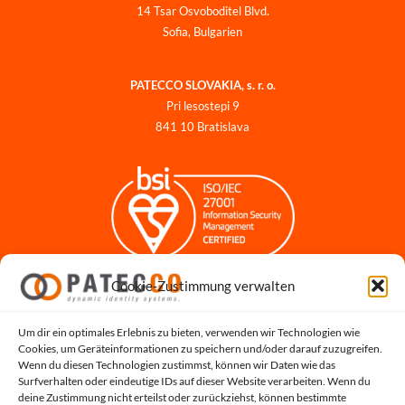
14 Tsar Osvoboditel Blvd.
Sofia, Bulgarien
PATECCO SLOVAKIA, s. r. o.
Pri lesostepi 9
841 10 Bratislava
Cookie-Zustimmung verwalten
Impressum
Datenschutzerklärung
Datenschutz für Bewerbungen
Um dir ein optimales Erlebnis zu bieten, verwenden wir Technologien wie
Cookies, um Geräteinformationen zu speichern und/oder darauf zuzugreifen.
Cookie-Richtlinie
Wenn du diesen Technologien zustimmst, können wir Daten wie das
Hinweisgeber-Portal
Surfverhalten oder eindeutige IDs auf dieser Website verarbeiten. Wenn du
deine Zustimmung nicht erteilst oder zurückziehst, können bestimmte
Systemstatus