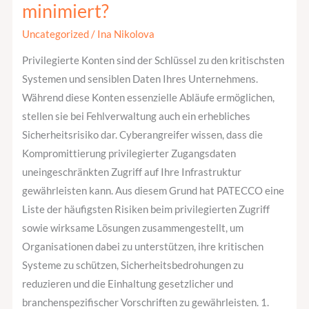
minimiert?
und
wie
Uncategorized
/
Ina Nikolova
man
Privilegierte Konten sind der Schlüssel zu den kritischsten
diese
Systemen und sensiblen Daten Ihres Unternehmens.
mit
Während diese Konten essenzielle Abläufe ermöglichen,
Privileged
stellen sie bei Fehlverwaltung auch ein erhebliches
Access
Sicherheitsrisiko dar. Cyberangreifer wissen, dass die
Management
Kompromittierung privilegierter Zugangsdaten
minimiert?
uneingeschränkten Zugriff auf Ihre Infrastruktur
gewährleisten kann. Aus diesem Grund hat PATECCO eine
Liste der häufigsten Risiken beim privilegierten Zugriff
sowie wirksame Lösungen zusammengestellt, um
Organisationen dabei zu unterstützen, ihre kritischen
Systeme zu schützen, Sicherheitsbedrohungen zu
reduzieren und die Einhaltung gesetzlicher und
branchenspezifischer Vorschriften zu gewährleisten. 1.