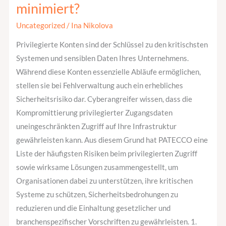
minimiert?
und
wie
Uncategorized
/
Ina Nikolova
man
Privilegierte Konten sind der Schlüssel zu den kritischsten
diese
Systemen und sensiblen Daten Ihres Unternehmens.
mit
Während diese Konten essenzielle Abläufe ermöglichen,
Privileged
stellen sie bei Fehlverwaltung auch ein erhebliches
Access
Sicherheitsrisiko dar. Cyberangreifer wissen, dass die
Management
Kompromittierung privilegierter Zugangsdaten
minimiert?
uneingeschränkten Zugriff auf Ihre Infrastruktur
gewährleisten kann. Aus diesem Grund hat PATECCO eine
Liste der häufigsten Risiken beim privilegierten Zugriff
sowie wirksame Lösungen zusammengestellt, um
Organisationen dabei zu unterstützen, ihre kritischen
Systeme zu schützen, Sicherheitsbedrohungen zu
reduzieren und die Einhaltung gesetzlicher und
branchenspezifischer Vorschriften zu gewährleisten. 1.