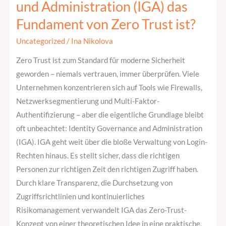
und Administration (IGA) das
Governance
Fundament von Zero Trust ist?
und
Administration
Uncategorized
/
Ina Nikolova
(IGA)
Zero Trust ist zum Standard für moderne Sicherheit
das
geworden – niemals vertrauen, immer überprüfen. Viele
Fundament
Unternehmen konzentrieren sich auf Tools wie Firewalls,
von
Netzwerksegmentierung und Multi-Faktor-
Zero
Authentifizierung – aber die eigentliche Grundlage bleibt
Trust
oft unbeachtet: Identity Governance and Administration
ist?
(IGA). IGA geht weit über die bloße Verwaltung von Login-
Rechten hinaus. Es stellt sicher, dass die richtigen
Personen zur richtigen Zeit den richtigen Zugriff haben.
Durch klare Transparenz, die Durchsetzung von
Zugriffsrichtlinien und kontinuierliches
Risikomanagement verwandelt IGA das Zero-Trust-
Konzept von einer theoretischen Idee in eine praktische,