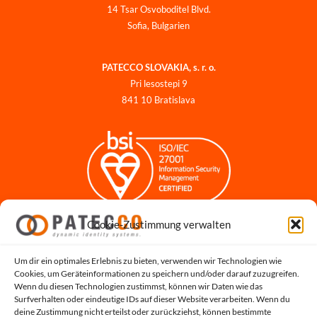
14 Tsar Osvoboditel Blvd.
Sofia, Bulgarien
PATECCO SLOVAKIA, s. r. o.
Pri lesostepi 9
841 10 Bratislava
Cookie-Zustimmung verwalten
Impressum
Datenschutzerklärung
Datenschutz für Bewerbungen
Um dir ein optimales Erlebnis zu bieten, verwenden wir Technologien wie
Cookies, um Geräteinformationen zu speichern und/oder darauf zuzugreifen.
Cookie-Richtlinie
Wenn du diesen Technologien zustimmst, können wir Daten wie das
Hinweisgeber-Portal
Surfverhalten oder eindeutige IDs auf dieser Website verarbeiten. Wenn du
deine Zustimmung nicht erteilst oder zurückziehst, können bestimmte
Systemstatus