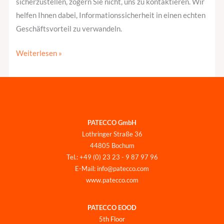
sicherzustellen, zögern Sie nicht, uns zu kontaktieren. Wir
helfen Ihnen dabei, Informationssicherheit in einen echten
Geschäftsvorteil zu verwandeln.
Weiterlesen »
PATECCO GmbH
Lothringer Straße 36
44805 Bochum
Tel.: +49 (0) 23 23 - 9 87 97 96
E-Mail: info@patecco.com
www.patecco.com
PATECCO EOOD
5th Floor