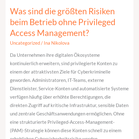
Was sind die größten Risiken
Was
sind
beim Betrieb ohne Privileged
die
Access Management?
größten
Risiken
Uncategorized
/
Ina Nikolova
beim
Da Unternehmen ihre digitalen Ökosysteme
Betrieb
kontinuierlich erweitern, sind privilegierte Konten zu
ohne
einem der attraktivsten Ziele für Cyberkriminelle
Privileged
geworden. Administratoren, IT-Teams, externe
Access
Dienstleister, Service-Konten und automatisierte Systeme
Management?
verfügen häufig über erhöhte Berechtigungen, die
direkten Zugriff auf kritische Infrastruktur, sensible Daten
und zentrale Geschäftsanwendungen ermöglichen. Ohne
eine strukturierte Privileged-Access-Management-
(PAM)-Strategie können diese Konten schnell zu einem
erheblichen Cybersicherheitsrisiko werden.