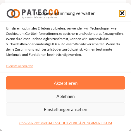
umfassende Reporting-Funktionen zuverlässig
umzusetzen. PATECCOs IAM-Lösungen für die Energie-
Cookie-Zustimmung verwalten
und Versorgungsbranche Erweiterte Zugriffskontrolle und
Um dir ein optimales Erlebnis zu bieten, verwenden wir Technologien wie
Authentifizierung Starke Zugriffskontrollmechanismen
Cookies, um Geräteinformationen zu speichern und/oder darauf zuzugreifen.
sind entscheidend, um sensible Betriebs- und
Wenn du diesen Technologien zustimmst, können wir Daten wie das
Surfverhalten oder eindeutige IDs auf dieser Website verarbeiten. Wenn du
Geschäftssysteme zu schützen. Die IAM-Lösungen von
deine Zustimmung nicht erteilst oder zurückziehst, können bestimmte
PATECCO umfassen moderne Sicherheitsfunktionen, die
Merkmale und Funktionen beeinträchtigt werden.
Risiken durch unbefugte Zugriffe minimieren und
Dienste verwalten
gleichzeitig die Benutzerfreundlichkeit verbessern. Zu den
wichtigsten Funktionen gehören: Diese Technologien
Akzeptieren
stellen sicher, dass Nutzer entsprechend ihrer Rolle, ihres
Sicherheitsprofils, ihres Standorts und der verwendeten
Ablehnen
Geräte sicheren und angemessenen Zugriff erhalten.
Privileged Access Management (PAM) Privilegierte
Einstellungen ansehen
Konten gehören zu den größten Sicherheitsrisiken
Cookie-Richtlinie
DATENSCHUTZERKLÄRUNG
IMPRESSUM
innerhalb kritischer Infrastrukturen. Administratoren und