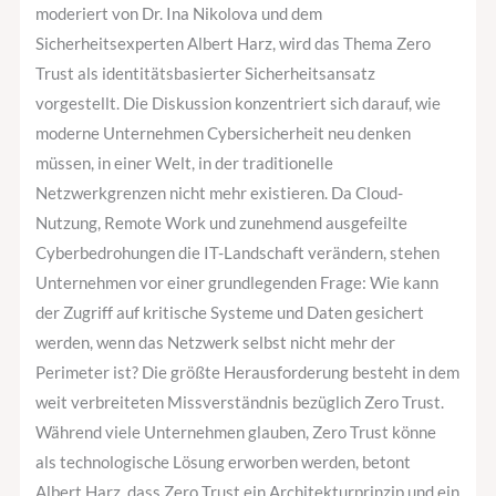
Trust
moderiert von Dr. Ina Nikolova und dem
und
Sicherheitsexperten Albert Harz, wird das Thema Zero
der
Trust als identitätsbasierter Sicherheitsansatz
neue
vorgestellt. Die Diskussion konzentriert sich darauf, wie
Identitätsperimeter
moderne Unternehmen Cybersicherheit neu denken
müssen, in einer Welt, in der traditionelle
Netzwerkgrenzen nicht mehr existieren. Da Cloud-
Nutzung, Remote Work und zunehmend ausgefeilte
Cyberbedrohungen die IT-Landschaft verändern, stehen
Unternehmen vor einer grundlegenden Frage: Wie kann
der Zugriff auf kritische Systeme und Daten gesichert
werden, wenn das Netzwerk selbst nicht mehr der
Perimeter ist? Die größte Herausforderung besteht in dem
weit verbreiteten Missverständnis bezüglich Zero Trust.
Während viele Unternehmen glauben, Zero Trust könne
als technologische Lösung erworben werden, betont
Albert Harz, dass Zero Trust ein Architekturprinzip und ein