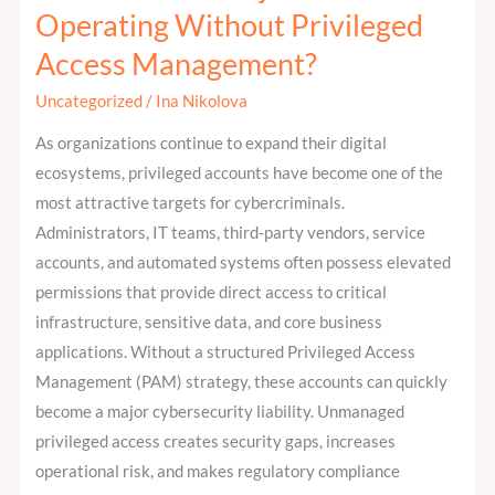
Are
Operating Without Privileged
the
Access Management?
Major
Risks
Uncategorized
/
Ina Nikolova
of
As organizations continue to expand their digital
Operating
ecosystems, privileged accounts have become one of the
Without
most attractive targets for cybercriminals.
Privileged
Administrators, IT teams, third-party vendors, service
Access
accounts, and automated systems often possess elevated
Management?
permissions that provide direct access to critical
infrastructure, sensitive data, and core business
applications. Without a structured Privileged Access
Management (PAM) strategy, these accounts can quickly
become a major cybersecurity liability. Unmanaged
privileged access creates security gaps, increases
operational risk, and makes regulatory compliance