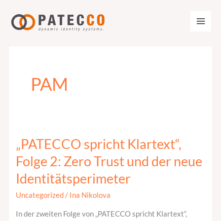
Zum
Inhalt
springen
PAM
„PATECCO spricht Klartext“,
„PATECCO
spricht
Folge 2: Zero Trust und der neue
Klartext“,
Identitätsperimeter
Folge
2:
Uncategorized
/
Ina Nikolova
Zero
In der zweiten Folge von „PATECCO spricht Klartext“,