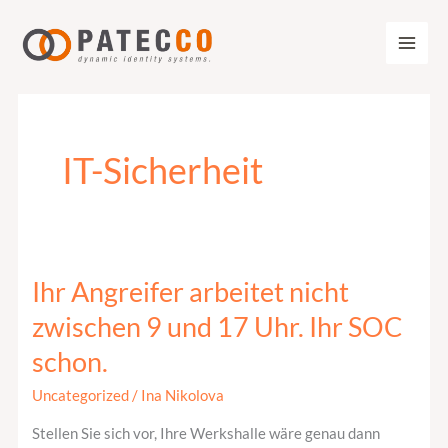
Zum
Inhalt
springen
IT-Sicherheit
Ihr Angreifer arbeitet nicht
Ihr
Angreifer
zwischen 9 und 17 Uhr. Ihr SOC
arbeitet
schon.
nicht
zwischen
Uncategorized
/
Ina Nikolova
9
Stellen Sie sich vor, Ihre Werkshalle wäre genau dann