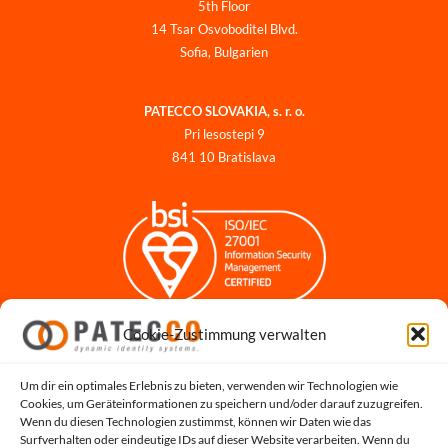
5th Floor
14 Tsar Osvoboditel Blvd.
Sofia, Bulgarien
PATECCO SLOVAKIA, s. r. o.
Pri lesostepi 9
841 10 Bratislava
Cookie-Zustimmung verwalten
Impressum
Datenschutzerklärung
Datenschutz für Bewerbungen
Um dir ein optimales Erlebnis zu bieten, verwenden wir Technologien wie
Cookies, um Geräteinformationen zu speichern und/oder darauf zuzugreifen.
Cookie-Richtlinie
Wenn du diesen Technologien zustimmst, können wir Daten wie das
Hinweisgeber-Portal
Surfverhalten oder eindeutige IDs auf dieser Website verarbeiten. Wenn du