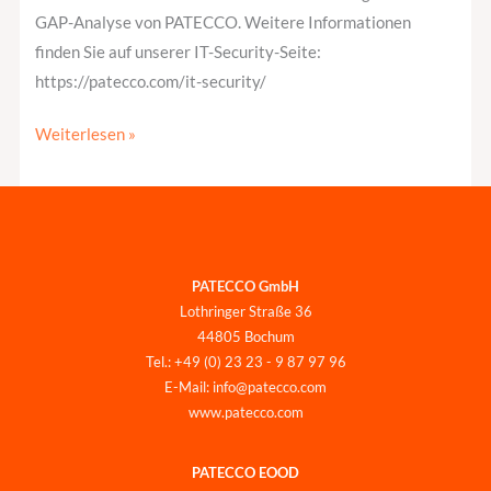
GAP-Analyse von PATECCO. Weitere Informationen
finden Sie auf unserer IT-Security-Seite:
https://patecco.com/it-security/
Weiterlesen »
PATECCO GmbH
Lothringer Straße 36
44805 Bochum
Tel.: +49 (0) 23 23 - 9 87 97 96
E-Mail: info@patecco.com
www.patecco.com
PATECCO EOOD