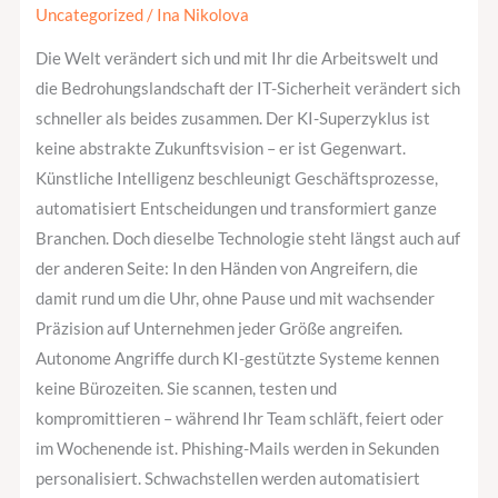
KI-
Uncategorized
/
Ina Nikolova
gestützte
Die Welt verändert sich und mit Ihr die Arbeitswelt und
Cyberabwehr
die Bedrohungslandschaft der IT-Sicherheit verändert sich
setzen
schneller als beides zusammen. Der KI-Superzyklus ist
müssen?
keine abstrakte Zukunftsvision – er ist Gegenwart.
Künstliche Intelligenz beschleunigt Geschäftsprozesse,
automatisiert Entscheidungen und transformiert ganze
Branchen. Doch dieselbe Technologie steht längst auch auf
der anderen Seite: In den Händen von Angreifern, die
damit rund um die Uhr, ohne Pause und mit wachsender
Präzision auf Unternehmen jeder Größe angreifen.
Autonome Angriffe durch KI-gestützte Systeme kennen
keine Bürozeiten. Sie scannen, testen und
kompromittieren – während Ihr Team schläft, feiert oder
im Wochenende ist. Phishing-Mails werden in Sekunden
personalisiert. Schwachstellen werden automatisiert