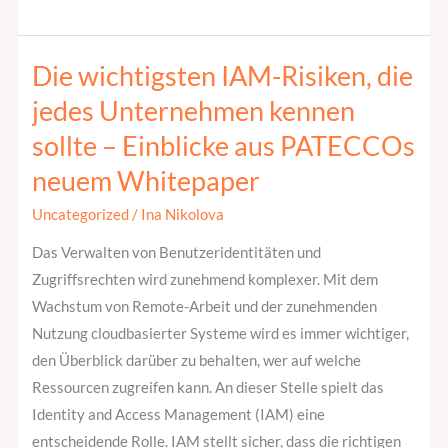
Die wichtigsten IAM-Risiken, die
Die
wichtigsten
jedes Unternehmen kennen
IAM-
sollte – Einblicke aus PATECCOs
Risiken,
neuem Whitepaper
die
jedes
Uncategorized
/
Ina Nikolova
Unternehmen
Das Verwalten von Benutzeridentitäten und
kennen
Zugriffsrechten wird zunehmend komplexer. Mit dem
sollte
Wachstum von Remote-Arbeit und der zunehmenden
–
Nutzung cloudbasierter Systeme wird es immer wichtiger,
Einblicke
den Überblick darüber zu behalten, wer auf welche
aus
Ressourcen zugreifen kann. An dieser Stelle spielt das
PATECCOs
Identity and Access Management (IAM) eine
neuem
entscheidende Rolle. IAM stellt sicher, dass die richtigen