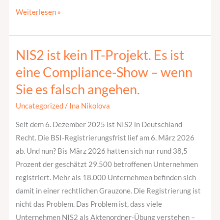
Weiterlesen »
NIS2 ist kein IT-Projekt. Es ist
NIS2
ist
eine Compliance-Show – wenn
kein
Sie es falsch angehen.
IT-
Projekt.
Uncategorized
/
Ina Nikolova
Es
Seit dem 6. Dezember 2025 ist NIS2 in Deutschland
ist
Recht. Die BSI-Registrierungsfrist lief am 6. März 2026
eine
ab. Und nun? Bis März 2026 hatten sich nur rund 38,5
Compliance-
Prozent der geschätzt 29.500 betroffenen Unternehmen
Show
registriert. Mehr als 18.000 Unternehmen befinden sich
–
damit in einer rechtlichen Grauzone. Die Registrierung ist
wenn
nicht das Problem. Das Problem ist, dass viele
Sie
Unternehmen NIS2 als Aktenordner-Übung verstehen –