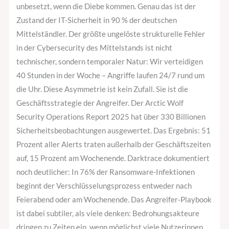
und
unbesetzt, wenn die Diebe kommen. Genau das ist der
17
Zustand der IT-Sicherheit in 90 % der deutschen
Uhr.
Mittelständler. Der größte ungelöste strukturelle Fehler
Ihr
in der Cybersecurity des Mittelstands ist nicht
SOC
technischer, sondern temporaler Natur: Wir verteidigen
schon.
40 Stunden in der Woche – Angriffe laufen 24/7 rund um
die Uhr. Diese Asymmetrie ist kein Zufall. Sie ist die
Geschäftsstrategie der Angreifer. Der Arctic Wolf
Security Operations Report 2025 hat über 330 Billionen
Sicherheitsbeobachtungen ausgewertet. Das Ergebnis: 51
Prozent aller Alerts traten außerhalb der Geschäftszeiten
auf, 15 Prozent am Wochenende. Darktrace dokumentiert
noch deutlicher: In 76% der Ransomware-Infektionen
beginnt der Verschlüsselungsprozess entweder nach
Feierabend oder am Wochenende. Das Angreifer-Playbook
ist dabei subtiler, als viele denken: Bedrohungsakteure
dringen zu Zeiten ein, wenn möglichst viele Nutzerinnen