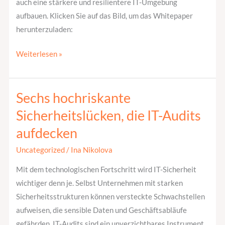
auch eine stärkere und resilientere IT-Umgebung
aufbauen. Klicken Sie auf das Bild, um das Whitepaper
herunterzuladen:
Weiterlesen »
Sechs hochriskante
Sechs
hochriskante
Sicherheitslücken, die IT-Audits
Sicherheitslücken,
aufdecken
die
IT-
Uncategorized
/
Ina Nikolova
Audits
Mit dem technologischen Fortschritt wird IT-Sicherheit
aufdecken
wichtiger denn je. Selbst Unternehmen mit starken
Sicherheitsstrukturen können versteckte Schwachstellen
aufweisen, die sensible Daten und Geschäftsabläufe
gefährden. IT-Audits sind ein unverzichtbares Instrument,