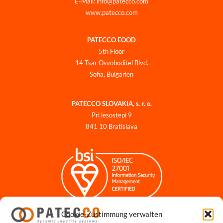
E-Mail: info@patecco.com
www.patecco.com
PATECCO EOOD
5th Floor
14 Tsar Osvoboditel Blvd.
Sofia, Bulgarien
PATECCO SLOVAKIA, s. r. o.
Pri lesostepi 9
841 10 Bratislava
Cookie-Zustimmung verwalten
Impressum