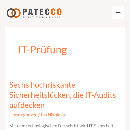
Zum
Inhalt
springen
IT-Prüfung
Sechs hochriskante
Sechs
hochriskante
Sicherheitslücken, die IT-Audits
Sicherheitslücken,
aufdecken
die
IT-
Uncategorized
/
Ina Nikolova
Audits
Mit dem technologischen Fortschritt wird IT-Sicherheit