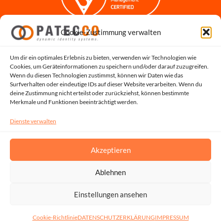
Cookie-Zustimmung verwalten
Impressum
Datenschutzerklärung
Datenschutz für Bewerbungen
Um dir ein optimales Erlebnis zu bieten, verwenden wir Technologien wie
Cookies, um Geräteinformationen zu speichern und/oder darauf zuzugreifen.
Cookie-Richtlinie
Wenn du diesen Technologien zustimmst, können wir Daten wie das
Hinweisgeber-Portal
Surfverhalten oder eindeutige IDs auf dieser Website verarbeiten. Wenn du
deine Zustimmung nicht erteilst oder zurückziehst, können bestimmte
Systemstatus
Merkmale und Funktionen beeinträchtigt werden.
Dienste verwalten
Akzeptieren
Ablehnen
Copyright © 2026, All Rights Reserved by PATECCO GmbH | UST.ID: DE815048353
Einstellungen ansehen
Cookie-Richtlinie
DATENSCHUTZERKLÄRUNG
IMPRESSUM