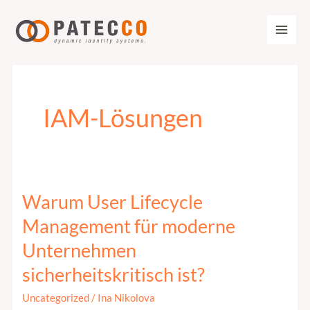
Zum
Inhalt
springen
IAM-Lösungen
Warum User Lifecycle
Warum
User
Management für moderne
Lifecycle
Unternehmen
Management
sicherheitskritisch ist?
für
moderne
Uncategorized
/
Ina Nikolova