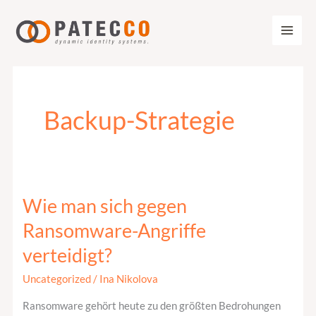
Zum
Inhalt
springen
Backup-Strategie
Wie man sich gegen
Wie
man
Ransomware-Angriffe
sich
verteidigt?
gegen
Ransomware-
Uncategorized
/
Ina Nikolova
Angriffe
Ransomware gehört heute zu den größten Bedrohungen