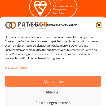
Cookie-Zustimmung verwalten
Impressum
Datenschutzerklärung
Datenschutz für Bewerbungen
Um dir ein optimales Erlebnis zu bieten, verwenden wir Technologien wie
Cookies, um Geräteinformationen zu speichern und/oder darauf zuzugreifen.
Cookie-Richtlinie
Wenn du diesen Technologien zustimmst, können wir Daten wie das
Hinweisgeber-Portal
Surfverhalten oder eindeutige IDs auf dieser Website verarbeiten. Wenn du
deine Zustimmung nicht erteilst oder zurückziehst, können bestimmte
Systemstatus
Merkmale und Funktionen beeinträchtigt werden.
Dienste verwalten
Akzeptieren
Ablehnen
Copyright © 2026, All Rights Reserved by PATECCO GmbH | UST.ID: DE815048353
Einstellungen ansehen