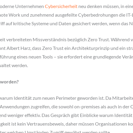
e moderne Unternehmen
Cybersicherheit
neu denken müssen, in eine
emote Work und zunehmend ausgefeilte Cyberbedrohungen die IT-
ff auf kritische Systeme und Daten gesichert werden, wenn das Ne
it verbreiteten Missverständnis bezüglich Zero Trust. Während v
Albert Harz, dass Zero Trust ein Architekturprinzip und ein strat
führung eines neuen Tools – sie erfordert eine grundlegende Verä
waltet werden.
geworden?
, warum Identität zum neuen Perimeter geworden ist. Da Mitarbei
Anwendungen zugreifen, die sowohl on-premises als auch in der C
 weniger effektiv. Das Gespräch gibt Einblicke warum Identität 
gkeit ist kein Vertrauensbeweis, daher müssen Organisationen kon
nter welchen Umständen Zugriff gewährt werden sollte.