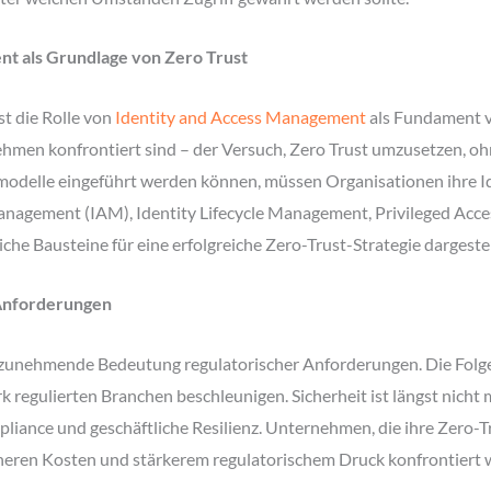
nt als Grundlage von Zero Trust
st die Rolle von
Identity and Access Management
als Fundament v
ehmen konfrontiert sind – der Versuch, Zero Trust umzusetzen, oh
tsmodelle eingeführt werden können, müssen Organisationen ihre I
anagement (IAM), Identity Lifecycle Management, Privileged Acc
che Bausteine für eine erfolgreiche Zero-Trust-Strategie dargestel
Anforderungen
e zunehmende Bedeutung regulatorischer Anforderungen. Die Folg
k regulierten Branchen beschleunigen. Sicherheit ist längst nicht 
iance und geschäftliche Resilienz. Unternehmen, die ihre Zero-
öheren Kosten und stärkerem regulatorischem Druck konfrontiert 