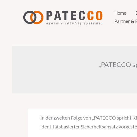
Zum
Inhalt
Home
Partner & 
springen
„PATECCO spr
In der zweiten Folge von „PATECCO spricht Kla
identitätsbasierter Sicherheitsansatz vorgestel