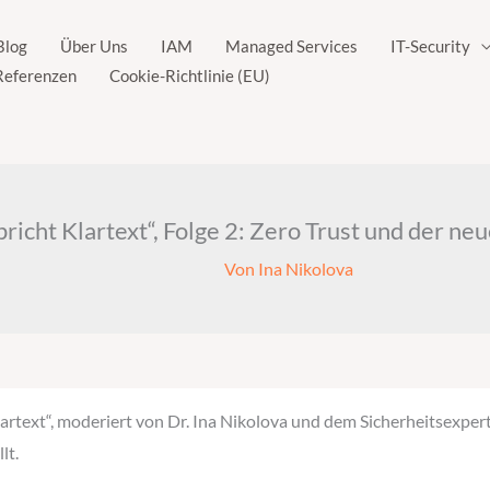
Blog
Über Uns
IAM
Managed Services
IT-Security
Referenzen
Cookie-Richtlinie (EU)
icht Klartext“, Folge 2: Zero Trust und der ne
Von
Ina Nikolova
rtext“, moderiert von Dr. Ina Nikolova und dem Sicherheitsexpert
lt.