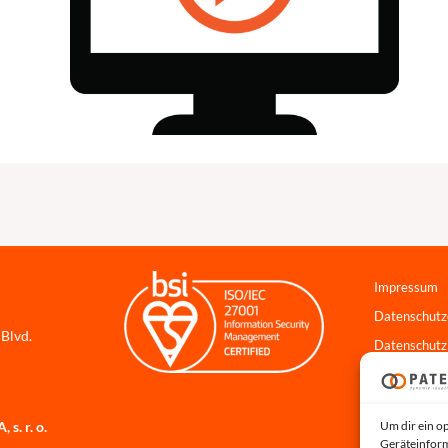
Impressum
Datenschutz
 Blvd.
Datenschutz
Cookie-Richt
Hinweisgebe
Um dir ein o
s. r. o.
Systemstatu
Geräteinform