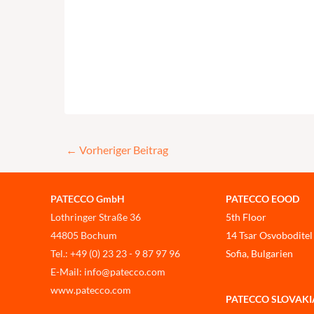
←
Vorheriger Beitrag
PATECCO GmbH
PATECCO EOOD
Lothringer Straße 36
5th Floor
44805 Bochum
14 Tsar Osvoboditel
Tel.: +49 (0) 23 23 - 9 87 97 96
Sofia, Bulgarien
E-Mail: info@patecco.com
www.patecco.com
PATECCO SLOVAKIA, 