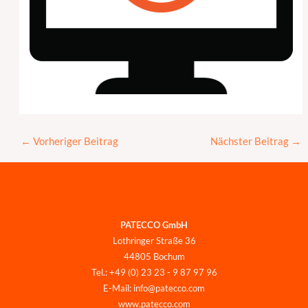
←
Vorheriger Beitrag
Nächster Beitrag
→
PATECCO GmbH
Lothringer Straße 36
44805 Bochum
Tel.: +49 (0) 23 23 - 9 87 97 96
E-Mail: info@patecco.com
www.patecco.com