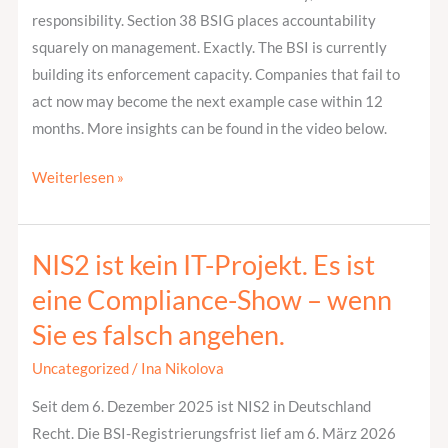
responsibility. Section 38 BSIG places accountability
squarely on management. Exactly. The BSI is currently
building its enforcement capacity. Companies that fail to
act now may become the next example case within 12
months. More insights can be found in the video below.
Weiterlesen »
NIS2 ist kein IT-Projekt. Es ist
NIS2
ist
eine Compliance-Show – wenn
kein
Sie es falsch angehen.
IT-
Projekt.
Uncategorized
/
Ina Nikolova
Es
Seit dem 6. Dezember 2025 ist NIS2 in Deutschland
ist
Recht. Die BSI-Registrierungsfrist lief am 6. März 2026