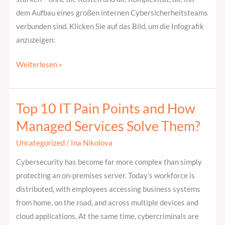
dem Aufbau eines großen internen Cybersicherheitsteams
verbunden sind. Klicken Sie auf das Bild, um die Infografik
anzuzeigen:
Weiterlesen »
Top 10 IT Pain Points and How
Top
10
Managed Services Solve Them?
IT
Uncategorized
/
Ina Nikolova
Pain
Points
Cybersecurity has become far more complex than simply
and
protecting an on-premises server. Today’s workforce is
How
distributed, with employees accessing business systems
Managed
from home, on the road, and across multiple devices and
Services
cloud applications. At the same time, cybercriminals are