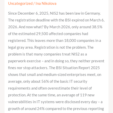
IT
Uncategorized
/
Ina Nikolova
project.
Since December 6, 2025, NIS2 has been law in Germany.
It’s
The registration deadline with the BSI expired on March 6,
a
2026. And now what? By March 2026, only around 38.5%
compliance
of the estimated 29,500 affected companies had
show
registered. This leaves more than 18,000 companies in a
if
legal gray area. Registration is not the problem. The
you
problem is that many companies treat NIS2 as a
approach
paperwork exercise – and in doing so, they neither prevent
it
fines nor stop attackers. The BSI Situation Report 2025
the
shows that small and medium-sized enterprises meet, on
wrong
average, only about 56% of the basic IT security
way.
requirements and often overestimate their level of
protection. At the same time, an average of 119 new
vulnerabilities in IT systems were disclosed every day – a
growth of around 24% compared to the previous reporting