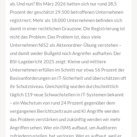
eine
ab. Und nun? Bis März 2026 hatten sich nur rund 38,5
Compliance-
Prozent der geschätzt 29.500 betroffenen Unternehmen
Show
registriert. Mehr als 18.000 Unternehmen befinden sich
–
damit in einer rechtlichen Grauzone. Die Registrierung ist
wenn
nicht das Problem. Das Problem ist, dass viele
Sie
Unternehmen NIS2 als Aktenordner-Übung verstehen –
es
und damit weder Bußgeld noch Angreifer aufhalten. Der
falsch
BSI-Lagebericht 2025 zeigt: Kleine und mittlere
angehen.
Unternehmen erfüllen im Schnitt nur etwa 56 Prozent der
Basisanforderungen an IT-Sicherheit und überschätzen oft
ihr Schutzniveau. Gleichzeitig wurden durchschnittlich
täglich 119 neue Schwachstellen in IT-Systemen bekannt
– ein Wachstum von rund 24 Prozent gegenüber dem
vergangenen Berichtszeitraum und KI Angriffe werden
das Problem verstärken und zukünftig werden wir mehr
Angriffen sehen. Wer ein ISMS aufbaut, um Auditoren
zufriedenzustellen, hat verloren. Wer es aufbaut, weil er