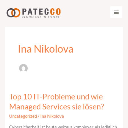
Zum
Inhalt
springen
Ina Nikolova
Top 10 IT-Probleme und wie
Top
10
Managed Services sie lösen?
IT-
Uncategorized
/
Ina Nikolova
Probleme
und
Cybersicherheit ist heute weitaus komplexer, als lediglich