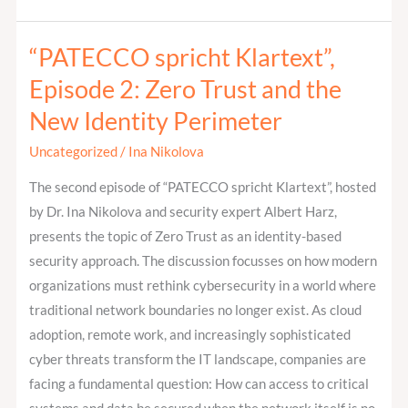
“PATECCO spricht Klartext”,
“PATECCO
spricht
Episode 2: Zero Trust and the
Klartext”,
New Identity Perimeter
Episode
2:
Uncategorized
/
Ina Nikolova
Zero
The second episode of “PATECCO spricht Klartext”, hosted
Trust
by Dr. Ina Nikolova and security expert Albert Harz,
and
presents the topic of Zero Trust as an identity-based
the
security approach. The discussion focusses on how modern
New
organizations must rethink cybersecurity in a world where
Identity
traditional network boundaries no longer exist. As cloud
Perimeter
adoption, remote work, and increasingly sophisticated
cyber threats transform the IT landscape, companies are
facing a fundamental question: How can access to critical