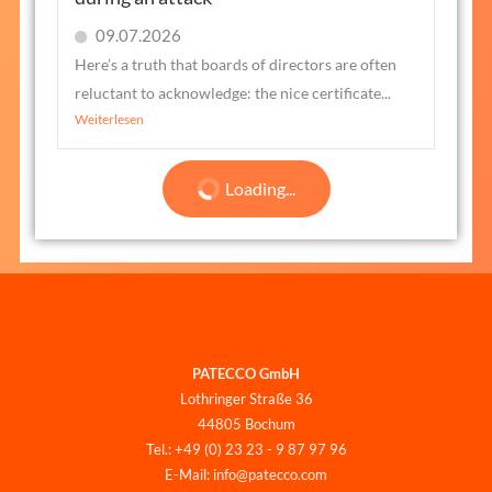
09.07.2026
Here’s a truth that boards of directors are often
reluctant to acknowledge: the nice certificate...
Weiterlesen
Loading...
PATECCO GmbH
Lothringer Straße 36
44805 Bochum
Tel.: +49 (0) 23 23 - 9 87 97 96
E-Mail: info@patecco.com